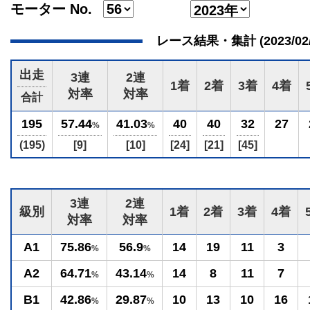
モーター No.
レース結果・集計 (2023/02/28
出走
3連
2連
1着
2着
3着
4着
対率
対率
合計
195
57.44
41.03
40
40
32
27
%
%
(195)
[9]
[10]
[24]
[21]
[45]
3連
2連
級別
1着
2着
3着
4着
対率
対率
A1
75.86
56.9
14
19
11
3
%
%
A2
64.71
43.14
14
8
11
7
%
%
B1
42.86
29.87
10
13
10
16
%
%